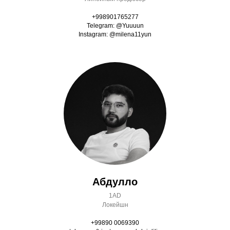
+998901765277
Telegram: @Yuuuun
Instagram: @milena11yun
Абдулло
1AD
Локейшн
+99890 0069390