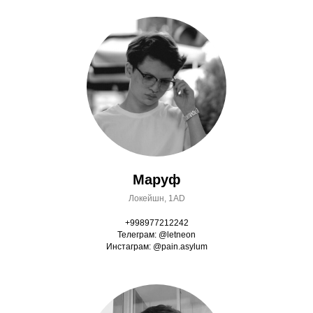
Маруф
Локейшн, 1AD
+998977212242
Телеграм: @letneon
Инстаграм: @pain.asylum