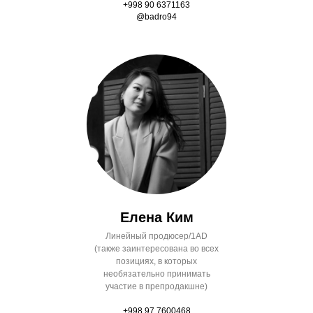
+998 90 6371163
@badro94
Елена Ким
Линейный продюсер/1AD
(также заинтересована во всех
позициях, в которых
необязательно принимать
участие в препродакшне)
+998 97 7600468