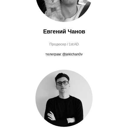
Евгений Чанов
Продюсер / 1st AD
телеграм: @jekichan0v