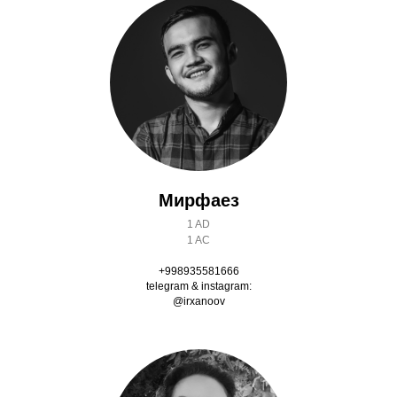
Мирфаез
1 AD
1 AC
+998935581666
telegram & instagram:
@irxanoov