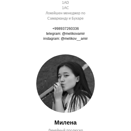
1AD
1AC
Локейшен менеджер по
Самарканду и Бухаре
+998937260336
telegram: @melikovamir
instagram: @melikov__amir
Милена
Линейный продюсер