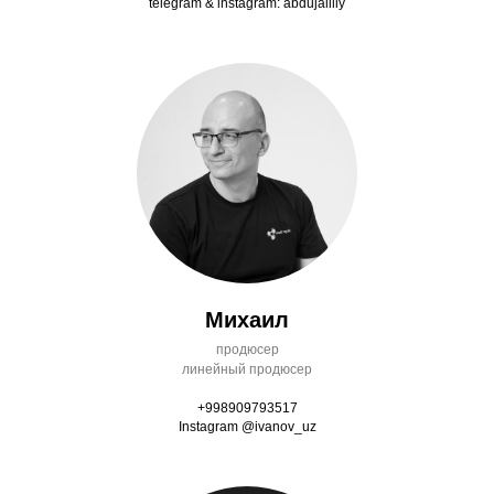
telegram & instagram: abdujaliliy
Михаил
продюсер
линейный продюсер
+998909793517
Instagram @ivanov_uz