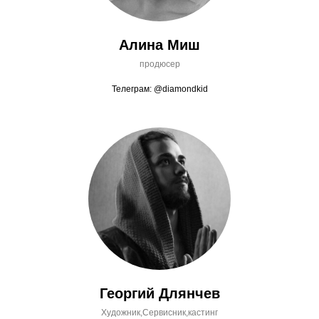
Алина Миш
продюсер
Телеграм: @diamondkid
Георгий Длянчев
Художник,Сервисник,кастинг