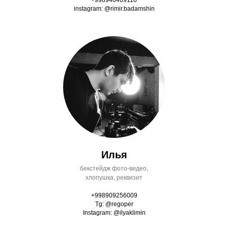
instagram: @rimir.badamshin
Илья
бекстейдж фото-видео,
хлопушка, реквизит
+998909256009
Tg: @regoper
Instagram: @ilyaklimin