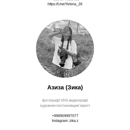
https://t.me/Yelena_26
Азиза (Зика)
фотограф/ VHS-видеограф/
художник-постановщик/ юрист
+998909997077
Instagram: zika.z