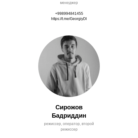
менеджер
+998994841455
https://t.me/GeorgiyDl
Сирожов
Бадриддин
режиссер, оператор, второй
режиссер