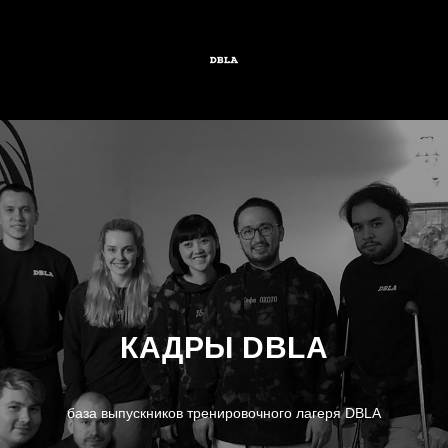
КАДРЫ DBLA
база выпускников тренировочного лагеря DBLA