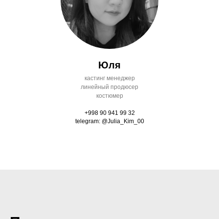
Юля
кастинг менеджер
линейный продюсер
костюмер
+998 90 941 99 32
telegram: @Julia_Kim_00