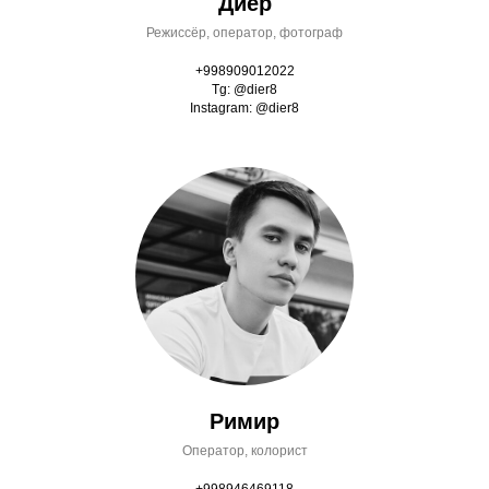
Диёр
Режиссёр, оператор, фотограф
+998909012022
Tg: @dier8
Instagram: @dier8
Римир
Оператор, колорист
+998946469118